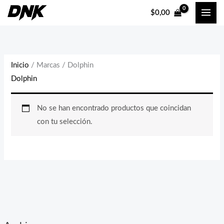
Ir
$
0,00
al
contenido
Inicio
/ Marcas / Dolphin
Dolphin
No se han encontrado productos que coincidan
con tu selección.