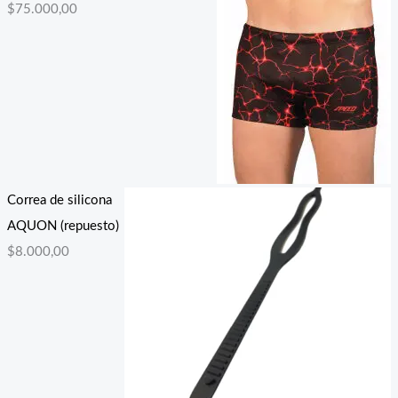
$
75.000,00
Correa de silicona
AQUON (repuesto)
$
8.000,00