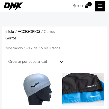
Ir
Ordenado
P
P
$
0,00
al
por
r
r
contenido
popularidad
e
e
c
c
i
i
Inicio
/
ACCESORIOS
/ Gorros
Gorros
o
o
m
m
Mostrando 1–12 de 66 resultados
í
á
n
x
i
i
m
m
o
o