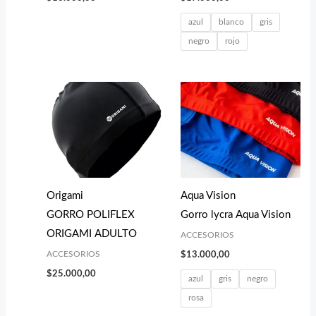
azul
blanco
gris
negro
rojo
Origami
Aqua Vision
GORRO POLIFLEX
Gorro lycra Aqua Vision
ORIGAMI ADULTO
ACCESORIOS
ACCESORIOS
$
13.000,00
$
25.000,00
azul
gris
negro
rosa