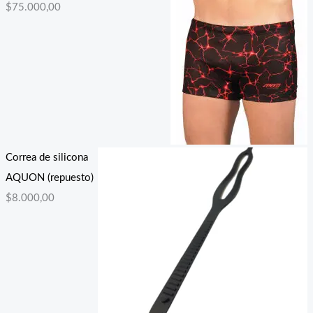
$
75.000,00
Correa de silicona
AQUON (repuesto)
$
8.000,00