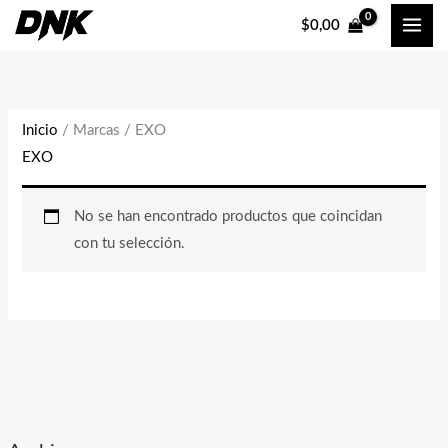
Ir
$
0,00
al
contenido
Inicio
/ Marcas / EXO
EXO
No se han encontrado productos que coincidan
con tu selección.