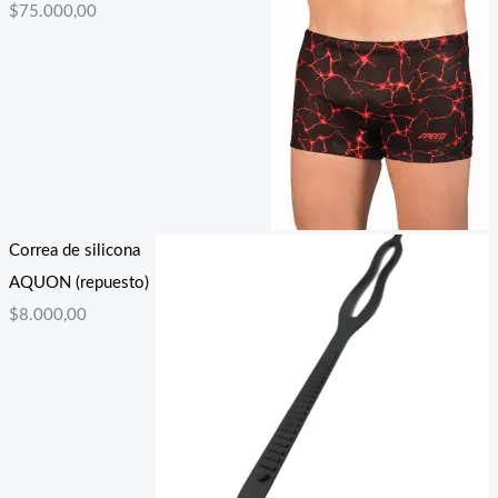
$
75.000,00
Correa de silicona
AQUON (repuesto)
$
8.000,00