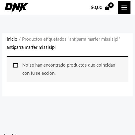
Ir
$
0,00
al
contenido
Inicio
/ Productos etiquetados “antiparra marfer missisipi”
antiparra marfer missisipi
No se han encontrado productos que coincidan
con tu selección.