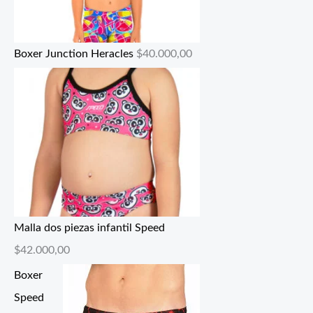
Boxer Junction Heracles
$
40.000,00
Malla dos piezas infantil Speed
$
42.000,00
Boxer
Speed