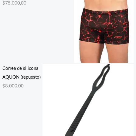
$
75.000,00
Correa de silicona
AQUON (repuesto)
$
8.000,00