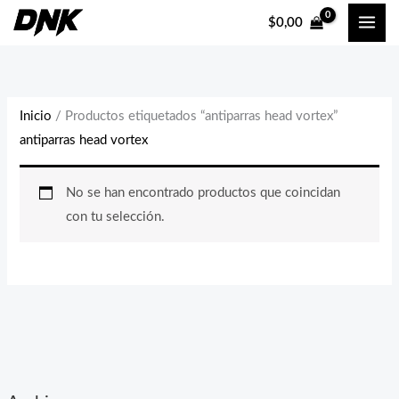
Ir
$
0,00
al
contenido
Inicio
/ Productos etiquetados “antiparras head vortex”
antiparras head vortex
No se han encontrado productos que coincidan
con tu selección.