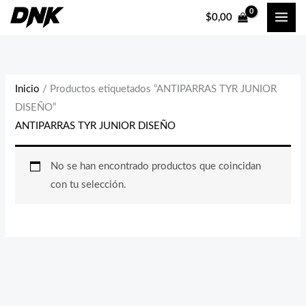
Ir
$
0,00
al
contenido
Inicio
/ Productos etiquetados “ANTIPARRAS TYR JUNIOR
DISEÑO”
ANTIPARRAS TYR JUNIOR DISEÑO
No se han encontrado productos que coincidan
con tu selección.