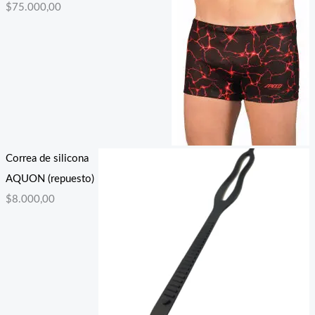
$
75.000,00
Correa de silicona
AQUON (repuesto)
$
8.000,00