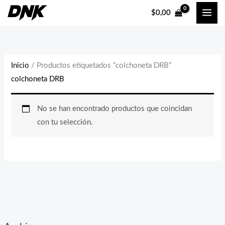
Ir
$
0,00
al
contenido
Inicio
/ Productos etiquetados “colchoneta DRB”
colchoneta DRB
No se han encontrado productos que coincidan
con tu selección.