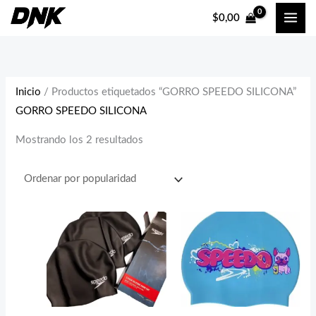
Ir
Ordenado
P
P
$
0,00
al
por
r
r
contenido
popularidad
e
e
c
c
i
i
Inicio
/ Productos etiquetados “GORRO SPEEDO SILICONA”
GORRO SPEEDO SILICONA
o
o
m
m
Mostrando los 2 resultados
í
á
n
x
i
i
m
m
o
o