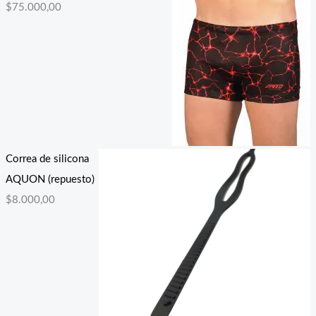
$
75.000,00
Correa de silicona
AQUON (repuesto)
$
8.000,00