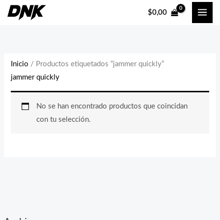
Ir
$
0,00
al
contenido
Inicio
/ Productos etiquetados “jammer quickly”
jammer quickly
No se han encontrado productos que coincidan
con tu selección.