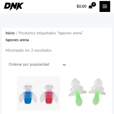
Ir
Ordenado
$
0,00
al
por
contenido
popularidad
Inicio
/ Productos etiquetados “tapones arena”
tapones arena
Mostrando los 2 resultados