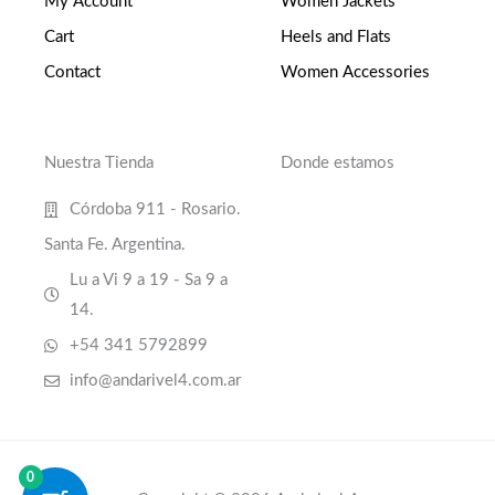
My Account
Women Jackets
Cart
Heels and Flats
Contact
Women Accessories
Nuestra Tienda
Donde estamos
Córdoba 911 - Rosario.
Santa Fe. Argentina.
Lu a Vi 9 a 19 - Sa 9 a
14.
+54 341 5792899
info@andarivel4.com.ar
0