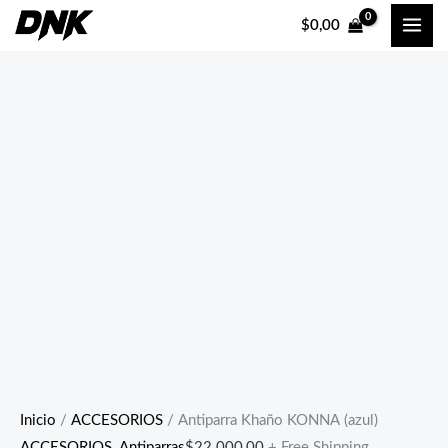
Ir
$
0,00
al
contenido
Inicio
/
ACCESORIOS
/ Antiparra Khaño KONNA (azul)
ACCESORIOS
,
Antiparras
$
22.000,00
+ Free Shipping