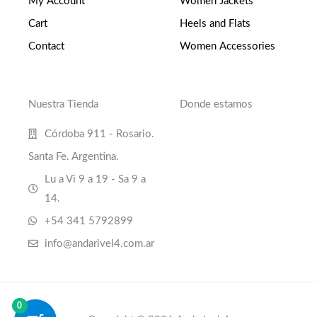
My Account
Women Jackets
Cart
Heels and Flats
Contact
Women Accessories
Nuestra Tienda
Donde estamos
Córdoba 911 - Rosario.
Santa Fe. Argentina.
Lu a Vi 9 a 19 - Sa 9 a
14.
+54 341 5792899
info@andarivel4.com.ar
0