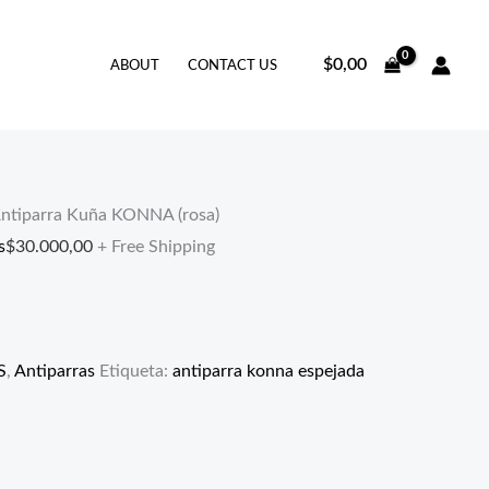
$
0,00
ABOUT
CONTACT US
ntiparra Kuña KONNA (rosa)
s
$
30.000,00
+ Free Shipping
S
,
Antiparras
Etiqueta:
antiparra konna espejada