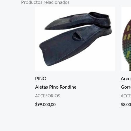
Productos relacionados
PINO
Aren
Aletas Pino Rondine
Gorr
ACCESORIOS
ACCE
$
99.000,00
$
8.00