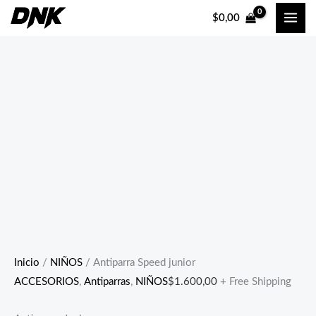
Ir
$
0,00
al
contenido
Inicio
/
NIÑOS
/ Antiparra Speed junior
ACCESORIOS
,
Antiparras
,
NIÑOS
$
1.600,00
+ Free Shipping