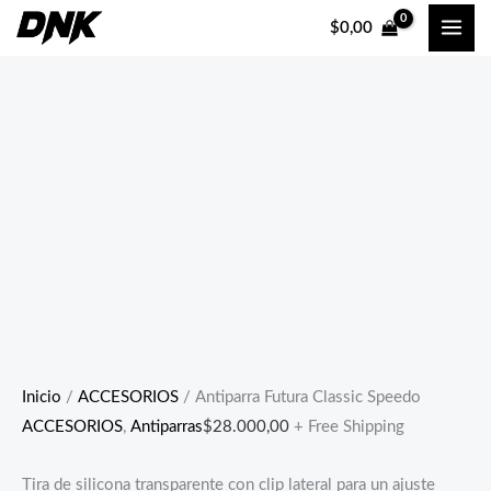
Ir
$
0,00
al
contenido
Inicio
/
ACCESORIOS
/ Antiparra Futura Classic Speedo
ACCESORIOS
,
Antiparras
$
28.000,00
+ Free Shipping
Tira de silicona transparente con clip lateral para un ajuste