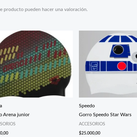
te producto pueden hacer una valoración.
a
Speedo
o Arena junior
Gorro Speedo Star Wars
SORIOS
ACCESORIOS
0,00
$
25.000,00