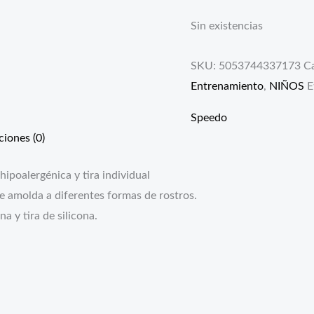
Sin existencias
SKU:
5053744337173
Ca
Entrenamiento
,
NIÑOS
E
Speedo
ciones (0)
hipoalergénica y tira individual
se amolda a diferentes formas de rostros.
a y tira de silicona.