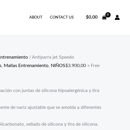
$
0,00
ABOUT
CONTACT US
Entrenamiento
/ Antiparra jet Speedo
s
,
Mallas Entrenamiento
,
NIÑOS
$
3.900,00
+ Free
eación con juntas de silicona hipoalergénica y tira
uente de nariz ajustable que se amolda a diferentes
icarbonato, sellado de silicona y tira de silicona.