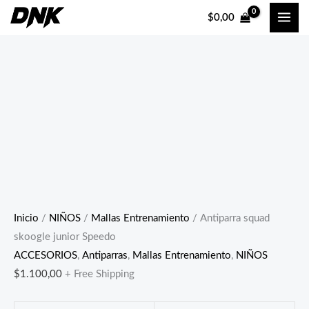
Ir
$
0,00
al
contenido
Inicio
/
NIÑOS
/
Mallas Entrenamiento
/ Antiparra squad
skoogle junior Speedo
ACCESORIOS
,
Antiparras
,
Mallas Entrenamiento
,
NIÑOS
$
1.100,00
+ Free Shipping