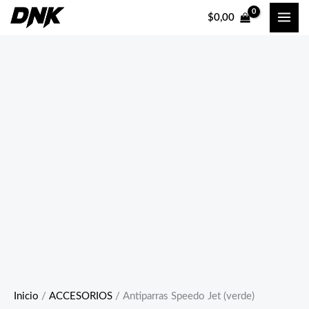
Ir
$
0,00
al
contenido
Inicio
/
ACCESORIOS
/ Antiparras Speedo Jet (verde)