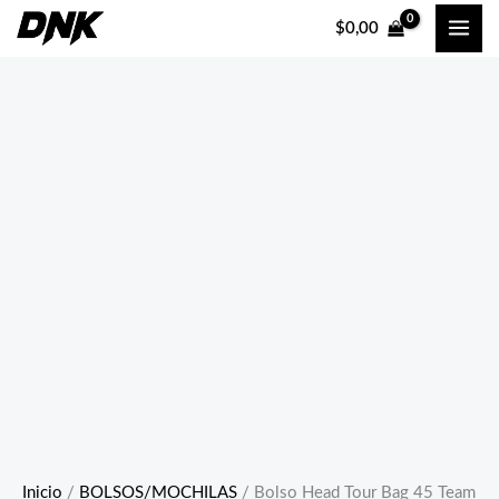
Ir
$
0,00
al
contenido
Inicio
/
BOLSOS/MOCHILAS
/ Bolso Head Tour Bag 45 Team