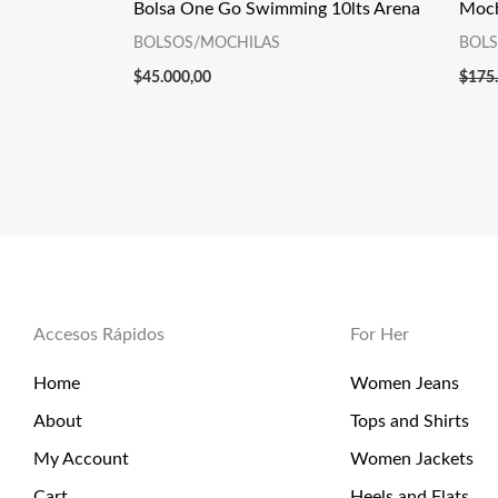
Bolsa One Go Swimming 10lts Arena
Moch
BOLSOS/MOCHILAS
BOL
$
45.000,00
$
175
Accesos Rápidos
For Her
Home
Women Jeans
About
Tops and Shirts
My Account
Women Jackets
Cart
Heels and Flats