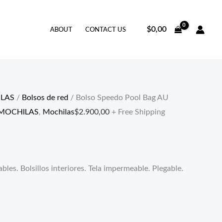
$
0,00
ABOUT
CONTACT US
LAS
/
Bolsos de red
/ Bolso Speedo Pool Bag AU
MOCHILAS
,
Mochilas
$
2.900,00
+ Free Shipping
les. Bolsillos interiores. Tela impermeable. Plegable.