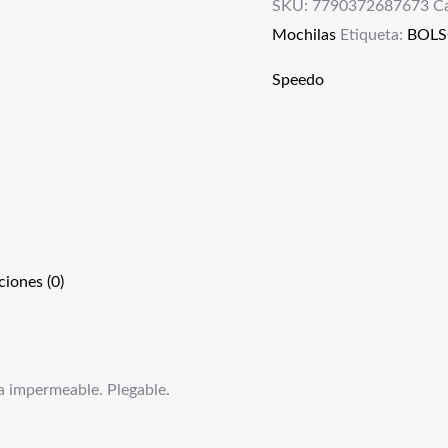
SKU:
7790372687673
C
Mochilas
Etiqueta:
BOLS
Speedo
ciones (0)
la impermeable. Plegable.