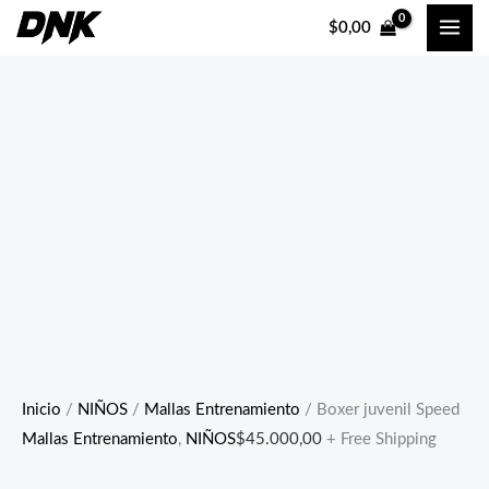
Ir
Boxer
$
0,00
al
juvenil
contenido
Speed
cantidad
Inicio
/
NIÑOS
/
Mallas Entrenamiento
/ Boxer juvenil Speed
Mallas Entrenamiento
,
NIÑOS
$
45.000,00
+ Free Shipping