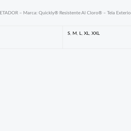
Marca: Quickly® Resistente Al Cloro® – Tela Exterior de P
S
,
M
,
L
,
XL
,
XXL