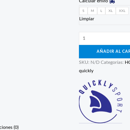
Calcular envío
S
M
L
XL
XXL
Limpiar
AÑADIR AL CA
SKU:
N/D
Categorías:
H
quickly
ciones (0)