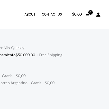
$
0,00
ABOUT
CONTACT US
er Mix Quickly
enamiento
$
50.000,00
+ Free Shipping
- Gratis -
$
0,00
orreo Argentino - Gratis -
$
0,00