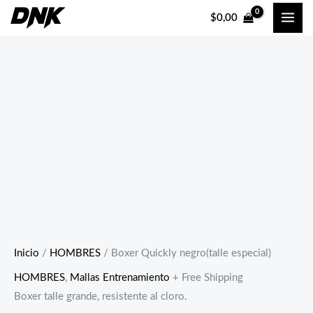
Ir
$
0,00
al
contenido
Inicio
/
HOMBRES
/ Boxer Quickly negro(talle especial)
HOMBRES
,
Mallas Entrenamiento
+ Free Shipping
Boxer talle grande, resistente al cloro.