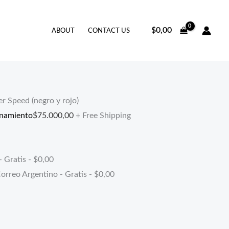
$
0,00
ABOUT
CONTACT US
r Speed (negro y rojo)
enamiento
$
75.000,00
+ Free Shipping
- Gratis -
$
0,00
orreo Argentino - Gratis -
$
0,00