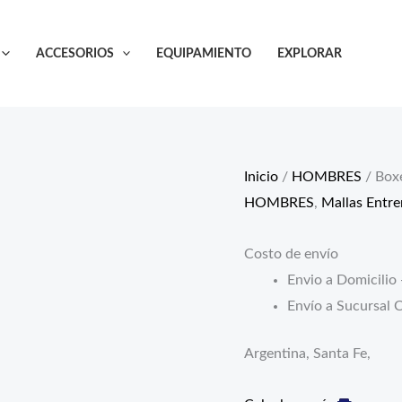
Boxer
Speed
ACCESORIOS
EQUIPAMIENTO
EXPLORAR
(negro
y
rojo)
cantidad
Inicio
/
HOMBRES
/ Boxe
HOMBRES
,
Mallas Entr
Costo de envío
Envio a Domicilio 
Envío a Sucursal C
Argentina, Santa Fe,