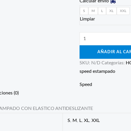
Calcular envío
S
M
L
XL
XXL
Limpiar
AÑADIR AL CA
SKU:
N/D
Categorías:
H
speed estampado
Speed
ciones (0)
AMPADO CON ELASTICO ANTIDESLIZANTE
S
,
M
,
L
,
XL
,
XXL