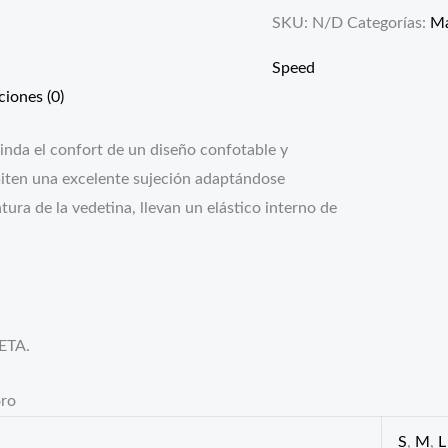
SKU:
N/D
Categorías:
Ma
Speed
ciones (0)
da el confort de un diseño confotable y
rmiten una excelente sujeción adaptándose
ura de la vedetina, llevan un elástico interno de
ETA.
oro
S
,
M
,
L