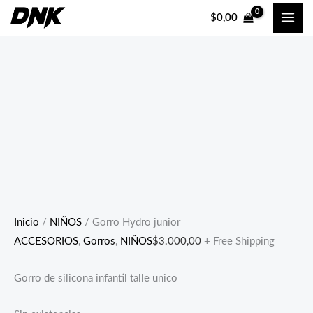
Ir
$
0,00
al
contenido
Inicio
/
NIÑOS
/ Gorro Hydro junior
ACCESORIOS
,
Gorros
,
NIÑOS
$
3.000,00
+ Free Shipping
Gorro de silicona infantil talle unico