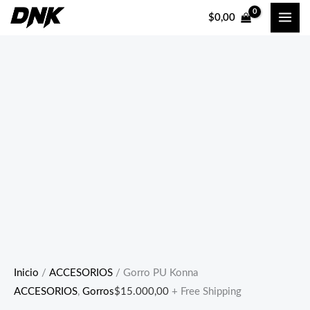
Ir
$
0,00
al
contenido
Inicio
/
ACCESORIOS
/ Gorro PU Konna
ACCESORIOS
,
Gorros
$
15.000,00
+ Free Shipping