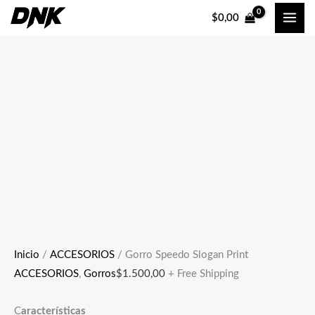
Ir
$
0,00
al
contenido
Inicio
/
ACCESORIOS
/ Gorro Speedo Slogan Print
ACCESORIOS
,
Gorros
$
1.500,00
+ Free Shipping
C
aracterísticas