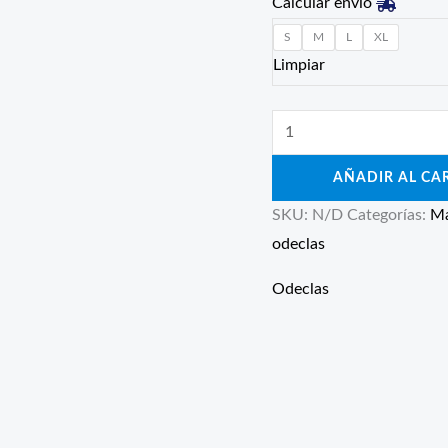
Calcular envío
S
M
L
XL
Limpiar
AÑADIR AL CA
SKU:
N/D
Categorías:
Ma
odeclas
Odeclas