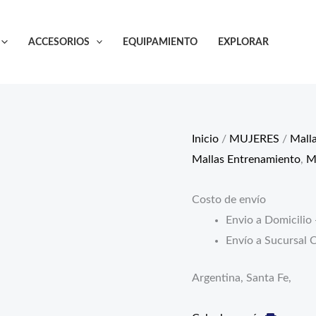
Malla
dos
ACCESORIOS
EQUIPAMIENTO
EXPLORAR
piezas
Pills
Odeclas
cantidad
Inicio
/
MUJERES
/
Mall
Mallas Entrenamiento
,
M
Costo de envío
Envio a Domicilio 
Envío a Sucursal C
Argentina, Santa Fe,