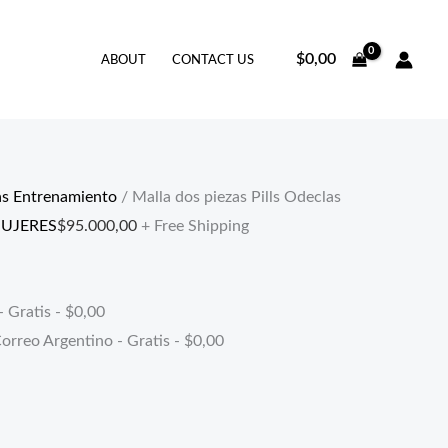
$
0,00
ABOUT
CONTACT US
as Entrenamiento
/ Malla dos piezas Pills Odeclas
UJERES
$
95.000,00
+ Free Shipping
- Gratis -
$
0,00
orreo Argentino - Gratis -
$
0,00