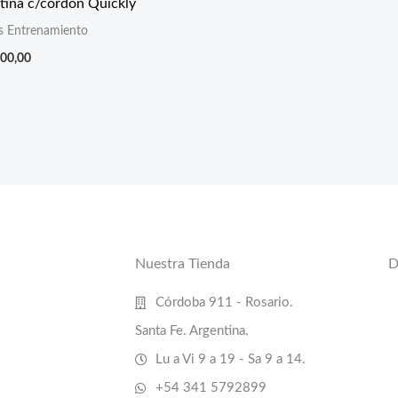
tina c/cordon Quickly
s Entrenamiento
000,00
Nuestra Tienda
D
Córdoba 911 - Rosario.
Santa Fe. Argentina.
Lu a Vi 9 a 19 - Sa 9 a 14.
+54 341 5792899