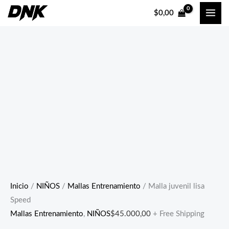
Ir
Malla
$
0,00
al
juvenil
contenido
lisa
Speed
cantidad
Inicio
/
NIÑOS
/
Mallas Entrenamiento
/ Malla juvenil lisa
Speed
Mallas Entrenamiento
,
NIÑOS
$
45.000,00
+ Free Shipping