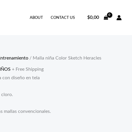
$
0,00
ABOUT
CONTACT US
Entrenamiento
/ Malla niña Color Sketch Heracles
IÑOS
+ Free Shipping
a con diseño en tela
 cloro.
s mallas convencionales.