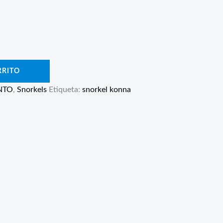
RRITO
NTO
,
Snorkels
Etiqueta:
snorkel konna