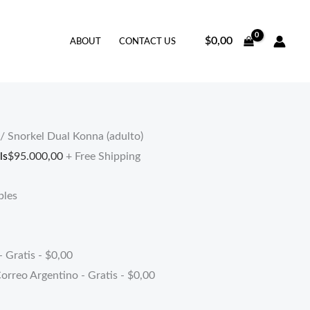
$
0,00
ABOUT
CONTACT US
/ Snorkel Dual Konna (adulto)
ls
$
95.000,00
+ Free Shipping
bles
- Gratis -
$
0,00
orreo Argentino - Gratis -
$
0,00