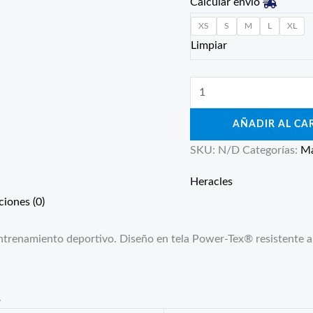
Calcular envío
XS
S
M
L
XL
Limpiar
AÑADIR AL CA
SKU:
N/D
Categorías:
Ma
Heracles
ciones (0)
 entrenamiento deportivo. Diseño en tela Power-Tex® resistente a
.