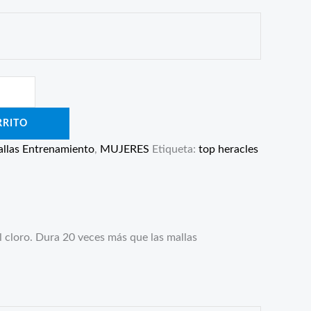
RRITO
llas Entrenamiento
,
MUJERES
Etiqueta:
top heracles
l cloro. Dura 20 veces más que las mallas