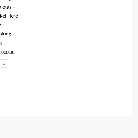
aletas +
kel Hero
or
alung
as
.000,00
L