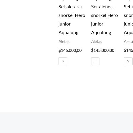
Set aletas +
Set aletas +
Set 
snorkel Hero
snorkel Hero
snor
junior
junior
juni
Aqualung
Aqualung
Aqu
Aletas
Aletas
Alet
$
145.000,00
$
145.000,00
$
145
S
L
S