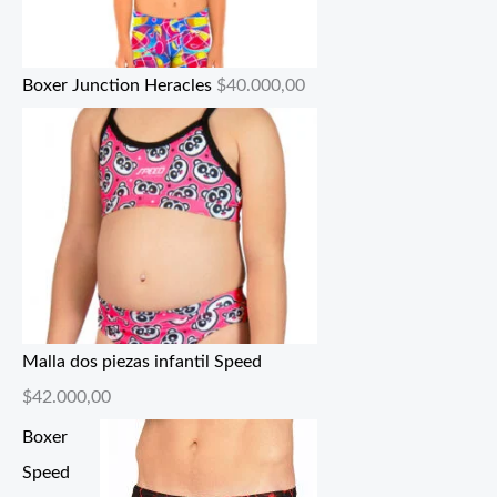
Boxer Junction Heracles
$
40.000,00
Malla dos piezas infantil Speed
$
42.000,00
Boxer
Speed