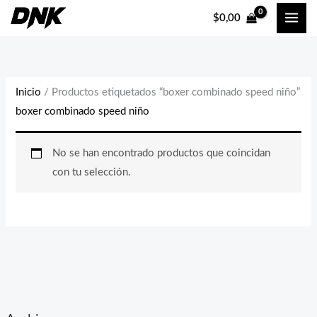
Ir
$
0,00
al
contenido
Inicio
/ Productos etiquetados “boxer combinado speed niño”
boxer combinado speed niño
No se han encontrado productos que coincidan
con tu selección.