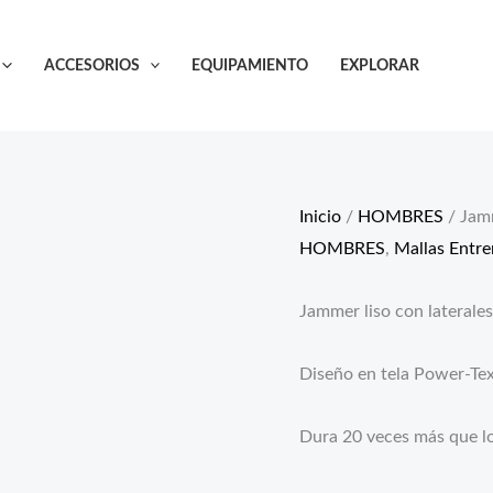
Jammer
Heracles
ACCESORIOS
EQUIPAMIENTO
EXPLORAR
Bordado
Negro
cantidad
Inicio
/
HOMBRES
/ Jam
HOMBRES
,
Mallas Entr
Jammer liso con laterale
Diseño en tela Power-Tex
Dura 20 veces más que l