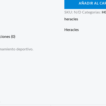
AÑADIR AL CA
SKU:
N/D
Categorías:
H
heracles
Heracles
ciones (0)
enamiento deportivo.
.