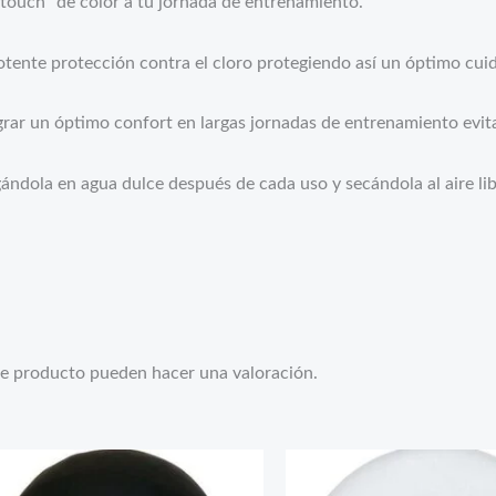
touch” de color a tu jornada de entrenamiento.
otente protección contra el cloro protegiendo así un óptimo cuid
grar un óptimo confort en largas jornadas de entrenamiento evit
agándola en agua dulce después de cada uso y secándola al aire li
te producto pueden hacer una valoración.