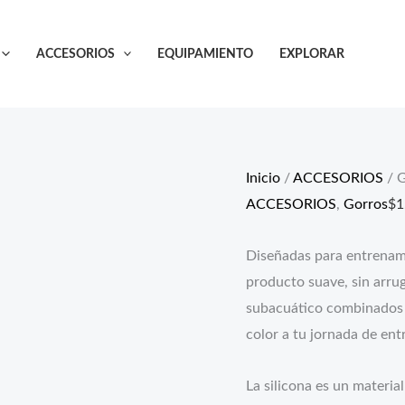
ACCESORIOS
EQUIPAMIENTO
EXPLORAR
Inicio
/
ACCESORIOS
/ G
ACCESORIOS
,
Gorros
$
1
Diseñadas para entrenami
producto suave, sin arru
subacuático combinados c
color a tu jornada de en
La silicona es un materi