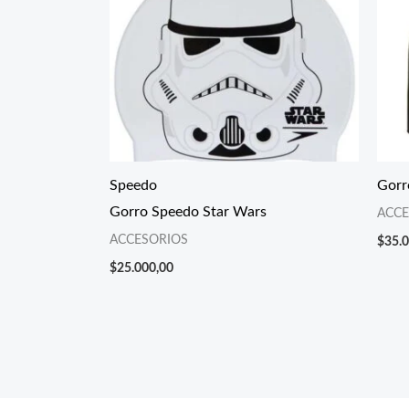
Speedo
Gorr
Gorro Speedo Star Wars
ACCE
ACCESORIOS
$
35.
$
25.000,00